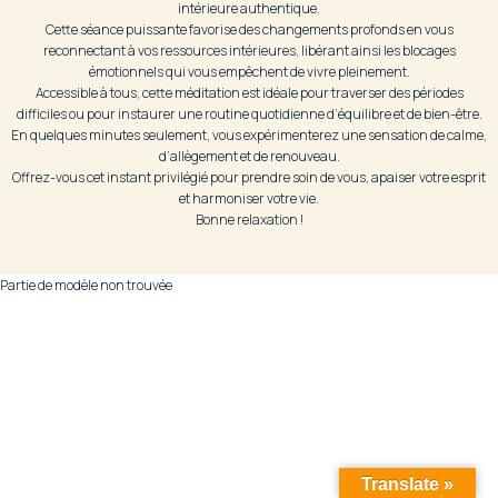
intérieure authentique.
Cette séance puissante favorise des changements profonds en vous
reconnectant à vos ressources intérieures, libérant ainsi les blocages
émotionnels qui vous empêchent de vivre pleinement.
Accessible à tous, cette méditation est idéale pour traverser des périodes
difficiles ou pour instaurer une routine quotidienne d’équilibre et de bien-être.
En quelques minutes seulement, vous expérimenterez une sensation de calme,
d’allègement et de renouveau.
Offrez-vous cet instant privilégié pour prendre soin de vous, apaiser votre esprit
et harmoniser votre vie.
Bonne relaxation !
Partie de modèle non trouvée
Translate »