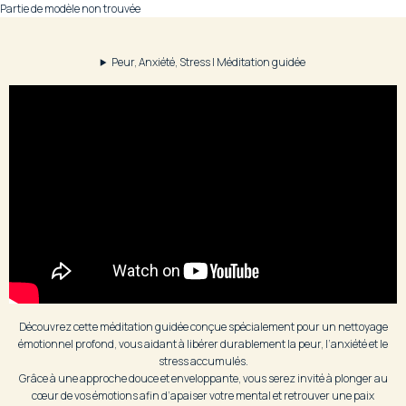
Partie de modèle non trouvée
Peur, Anxiété, Stress | Méditation guidée
Découvrez cette méditation guidée conçue spécialement pour un nettoyage
émotionnel profond, vous aidant à libérer durablement la peur, l’anxiété et le
stress accumulés.
Grâce à une approche douce et enveloppante, vous serez invité à plonger au
cœur de vos émotions afin d’apaiser votre mental et retrouver une paix