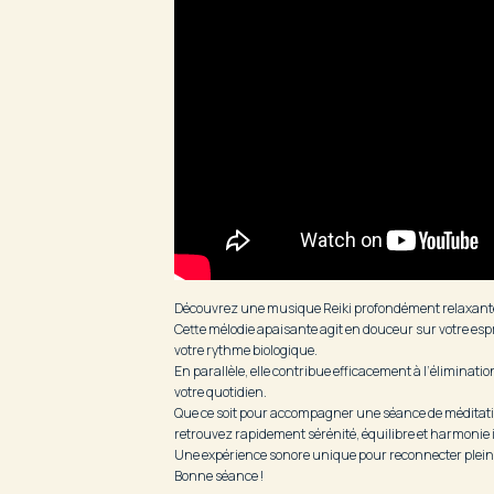
Découvrez une musique Reiki profondément relaxante, s
Cette mélodie apaisante agit en douceur sur votre espr
votre rythme biologique.
En parallèle, elle contribue efficacement à l’éliminat
votre quotidien.
Que ce soit pour accompagner une séance de méditation
retrouvez rapidement sérénité, équilibre et harmonie 
Une expérience sonore unique pour reconnecter pleine
Bonne séance !