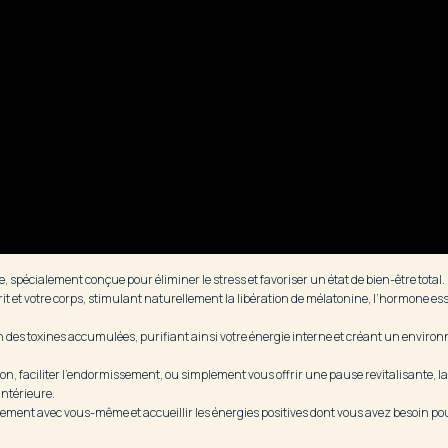
pécialement conçue pour éliminer le stress et favoriser un état de bien-être total.
it et votre corps, stimulant naturellement la libération de mélatonine, l’hormone ess
ion des toxines accumulées, purifiant ainsi votre énergie interne et créant un enviro
, faciliter l’endormissement, ou simplement vous offrir une pause revitalisante, l
intérieure.
ment avec vous-même et accueillir les énergies positives dont vous avez besoin po