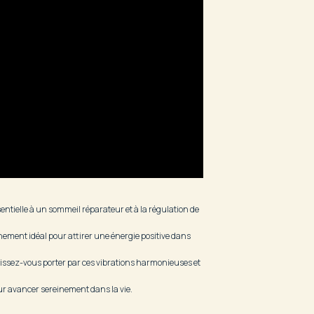
entielle à un sommeil réparateur et à la régulation de
nnement idéal pour attirer une énergie positive dans
aissez-vous porter par ces vibrations harmonieuses et
ur avancer sereinement dans la vie.