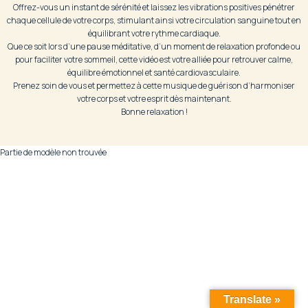
Offrez-vous un instant de sérénité et laissez les vibrations positives pénétrer
chaque cellule de votre corps, stimulant ainsi votre circulation sanguine tout en
équilibrant votre rythme cardiaque.
Que ce soit lors d’une pause méditative, d’un moment de relaxation profonde ou
pour faciliter votre sommeil, cette vidéo est votre alliée pour retrouver calme,
équilibre émotionnel et santé cardiovasculaire.
Prenez soin de vous et permettez à cette musique de guérison d’harmoniser
votre corps et votre esprit dès maintenant.
Bonne relaxation !
Partie de modèle non trouvée
Translate »