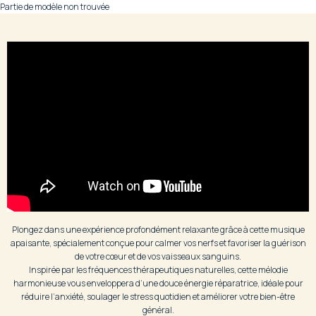
Partie de modèle non trouvée
Plongez dans une expérience profondément relaxante grâce à cette musique
apaisante, spécialement conçue pour calmer vos nerfs et favoriser la guérison
de votre cœur et de vos vaisseaux sanguins.
Inspirée par les fréquences thérapeutiques naturelles, cette mélodie
harmonieuse vous enveloppera d’une douce énergie réparatrice, idéale pour
réduire l’anxiété, soulager le stress quotidien et améliorer votre bien-être
général.