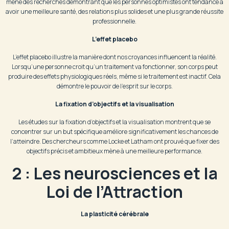
mené des recherches démontrant que les personnes optimistes ont tendance à
avoir une meilleure santé, des relations plus solides et une plus grande réussite
professionnelle.
L’effet placebo
L’effet placebo illustre la manière dont nos croyances influencent la réalité.
Lorsqu’une personne croit qu’un traitement va fonctionner, son corps peut
produire des effets physiologiques réels, même si le traitement est inactif. Cela
démontre le pouvoir de l’esprit sur le corps.
La fixation d’objectifs et la visualisation
Les études sur la fixation d’objectifs et la visualisation montrent que se
concentrer sur un but spécifique améliore significativement les chances de
l’atteindre. Des chercheurs comme Locke et Latham ont prouvé que fixer des
objectifs précis et ambitieux mène à une meilleure performance.
2 : Les neurosciences et la
Loi de l’Attraction
La plasticité cérébrale