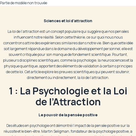
Partie de modèle non trouvée
Sciences et loi d’attraction
La loi de l’attraction est un concept populaire qui suggère que nos pensées
influencent notre réalité. Selon cette théorie, ce sur quoi nous nous
concentrons attire des expériences similaires dans notre vie. Bien que cette idée
soit largement répandue dans le domaine du développement personnel, elle est
souvent critiquée pour son manque de fondement scientifique. Pourtant,
plusieurs disciplines scientifiques, comme la psychologie, la neurosciences et la
physique quantique, apportent des éléments de validation à certains principes
de cette loi. Cet article explore les preuves scientifiques qui peuvent soutenir,
directement ou indirectement, la loi de l’attraction.
1 : La Psychologie et la Loi
de l’Attraction
Le pouvoir de la pensée positive
Des études en psychologie ont démontré l’impact de la pensée positive sur la
réussite et le bien-être. Martin Seligman, fondateur de la psychologie positive, a