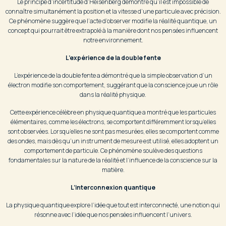
Le principe d’incertitude d’Heisenberg démontre qu’il est impossible de
connaître simultanément la position et la vitesse d’une particule avec précision.
Ce phénomène suggère que l’acte d’observer modifie la réalité quantique, un
concept qui pourrait être extrapolé à la manière dont nos pensées influencent
notre environnement.
L’expérience de la double fente
L’expérience de la double fente a démontré que la simple observation d’un
électron modifie son comportement, suggérant que la conscience joue un rôle
dans la réalité physique.
Cette expérience célèbre en physique quantique a montré que les particules
élémentaires, comme les électrons, se comportent différemment lorsqu’elles
sont observées. Lorsqu’elles ne sont pas mesurées, elles se comportent comme
des ondes, mais dès qu’un instrument de mesure est utilisé, elles adoptent un
comportement de particule. Ce phénomène soulève des questions
fondamentales sur la nature de la réalité et l’influence de la conscience sur la
matière.
L’interconnexion quantique
La physique quantique explore l’idée que tout est interconnecté, une notion qui
résonne avec l’idée que nos pensées influencent l’univers.