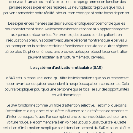
Le cerveau humain est malléable et peut se reprogrammer en fonction des
pensées et des expériences répétées. La neuroplasticité prouve que nous
pouvons remodeler notre réalité intérieure en changeant notre façon de penser.
Des expériences menées par des neuroscientifiques ont démontré que les
neurones forment de nouvelles connexions en réponse aux apprentissages et
aux pensées récurrentes. Par exemple, des études sur des patients en
rééducation après un accident vasculaire cérébral montrent que le cerveau
peut compenser la perte de certaines fonctions en recrutant d’autres régions
cérébrales. Ce phénomène est une preuve que les pensées et la concentration
peuvent modifier la structure même du cerveau.
Le système d’activation réticulaire (SAR)
Le SAR est un réseau neuronal qui filtre les informations que nous recevons et
met en avant celles qui correspondent à nos préoccupations conscientes. Cela
pourrait expliquer pourquoi une personne qui se focalise sur des opportunités
en voit davantage.
Le SAR fonctionne comme un filtre d’attention sélective. Il est impliqué dans
l’attention et la vigilance, et peut être influencé par la répétition de pensées et
d’intentions spécifiques. Par exemple, si une personne décide d’acheter une
voiture rouge, elle commencera à en voir beaucoup plus autour d’elle. Cette
sélection d’information s’explique par le fonctionnement du SAR et pourrait être