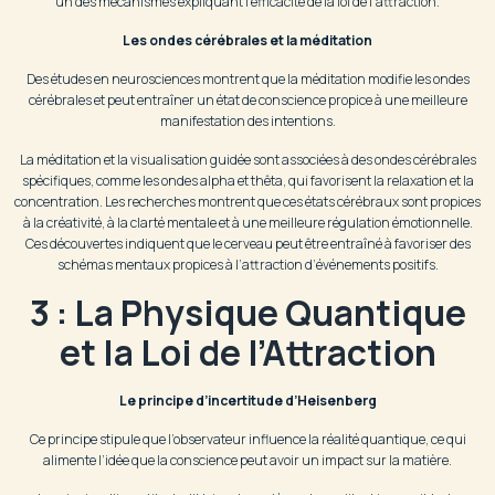
un des mécanismes expliquant l’efficacité de la loi de l’attraction.
Les ondes cérébrales et la méditation
Des études en neurosciences montrent que la méditation modifie les ondes
cérébrales et peut entraîner un état de conscience propice à une meilleure
manifestation des intentions.
La méditation et la visualisation guidée sont associées à des ondes cérébrales
spécifiques, comme les ondes alpha et thêta, qui favorisent la relaxation et la
concentration. Les recherches montrent que ces états cérébraux sont propices
à la créativité, à la clarté mentale et à une meilleure régulation émotionnelle.
Ces découvertes indiquent que le cerveau peut être entraîné à favoriser des
schémas mentaux propices à l’attraction d’événements positifs.
3 : La Physique Quantique
et la Loi de l’Attraction
Le principe d’incertitude d’Heisenberg
Ce principe stipule que l’observateur influence la réalité quantique, ce qui
alimente l’idée que la conscience peut avoir un impact sur la matière.