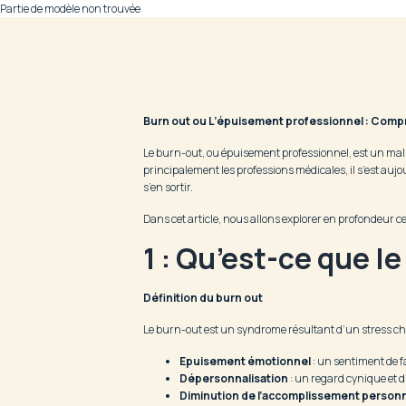
Partie de modèle non trouvée
Burn out ou L’épuisement professionnel : Compr
Le burn-out, ou épuisement professionnel, est un mal
principalement les professions médicales, il s’est aujo
s’en sortir.
Dans cet article, nous allons explorer en profondeur ce 
1 : Qu’est-ce que le
Définition du burn out
Le burn-out est un syndrome résultant d’un stress chro
Epuisement émotionnel
: un sentiment de fa
Dépersonnalisation
: un regard cynique et di
Diminution de l’accomplissement person