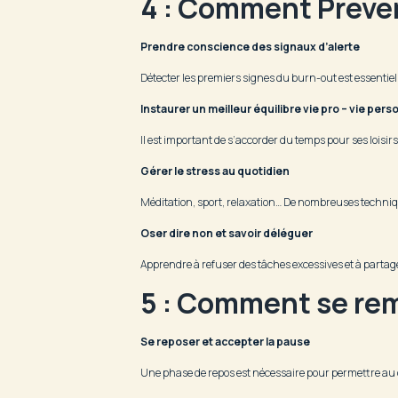
4 : Comment Préven
Prendre conscience des signaux d’alerte
Détecter les premiers signes du burn-out est essentiel 
Instaurer un meilleur équilibre vie pro – vie pers
Il est important de s’accorder du temps pour ses loisirs e
Gérer le stress au quotidien
Méditation, sport, relaxation… De nombreuses techniqu
Oser dire non et savoir déléguer
Apprendre à refuser des tâches excessives et à partage
5 : Comment se rem
Se reposer et accepter la pause
Une phase de repos est nécessaire pour permettre au co