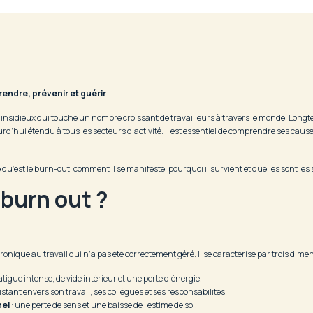
endre, prévenir et guérir
 insidieux qui touche un nombre croissant de travailleurs à travers le monde. Lon
urd’hui étendu à tous les secteurs d’activité. Il est essentiel de comprendre ses caus
qu’est le burn-out, comment il se manifeste, pourquoi il survient et quelles sont les 
 burn out ?
nique au travail qui n’a pas été correctement géré. Il se caractérise par trois dimen
tigue intense, de vide intérieur et une perte d’énergie.
stant envers son travail, ses collègues et ses responsabilités.
nel
: une perte de sens et une baisse de l’estime de soi.