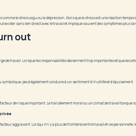
les comme le stress aigu ou la dépression. Alors que le stress est une réaction tempor
ut exister sans lien direct avec le travail et implique souvent des symptômes plus la
urn out
 de travail. Lorsque les responsabilités deviennent trop importantes et que les att
ou symbolique, peut également conduire à un sentiment d’inutilité et d’épuisement.
un facteur de risque important. Le harcèlement moral ou un climat de travail toxique 
 privée
cteur aggravant. Lorsqu’il n’y a plus de frontières entre travail et vie personnelle, l