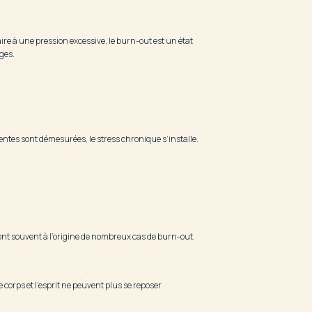
aire à une pression excessive, le burn-out est un état
rges.
entes sont démesurées, le stress chronique s’installe.
sont souvent à l’origine de nombreux cas de burn-out.
e corps et l’esprit ne peuvent plus se reposer