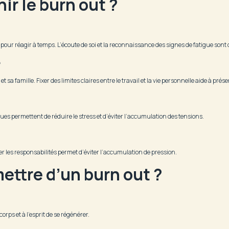
ir le burn out ?
pour réagir à temps. L’écoute de soi et la reconnaissance des signes de fatigue sont 
o
t sa famille. Fixer des limites claires entre le travail et la vie personnelle aide à prés
es permettent de réduire le stress et d’éviter l’accumulation des tensions.
r les responsabilités permet d’éviter l’accumulation de pression.
ettre d’un burn out ?
rps et à l’esprit de se régénérer.