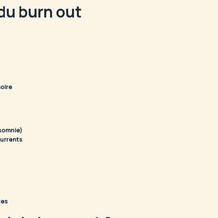
du burn out
moire
rsomnie)
currents
tes