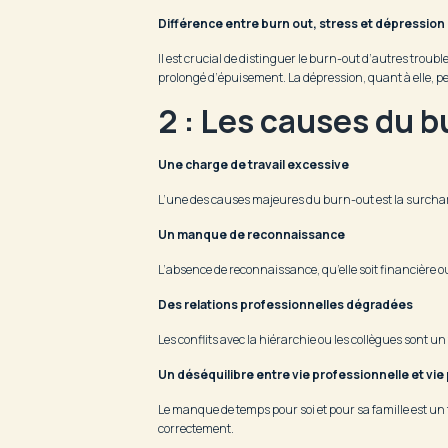
Différence entre burn out, stress et dépression
Il est crucial de distinguer le burn-out d’autres troub
prolongé d’épuisement. La dépression, quant à elle, pe
2 : Les causes du b
Une charge de travail excessive
L’une des causes majeures du burn-out est la surcharge
Un manque de reconnaissance
L’absence de reconnaissance, qu’elle soit financière 
Des relations professionnelles dégradées
Les conflits avec la hiérarchie ou les collègues sont 
Un déséquilibre entre vie professionnelle et vie
Le manque de temps pour soi et pour sa famille est un fa
correctement.