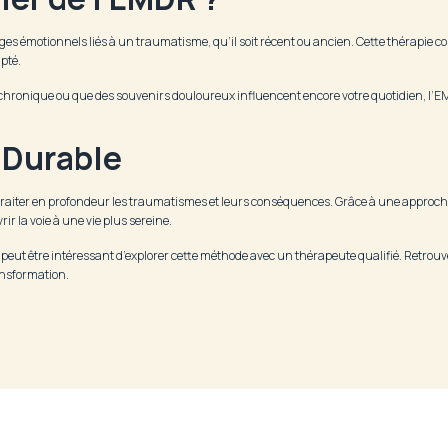
es émotionnels liés à un traumatisme, qu’il soit récent ou ancien. Cette thérapie c
pté.
chronique ou que des souvenirs douloureux influencent encore votre quotidien, l’EM
 Durable
traiter en profondeur les traumatismes et leurs conséquences. Grâce à une approch
ir la voie à une vie plus sereine.
peut être intéressant d’explorer cette méthode avec un thérapeute qualifié. Retrouver 
ransformation.