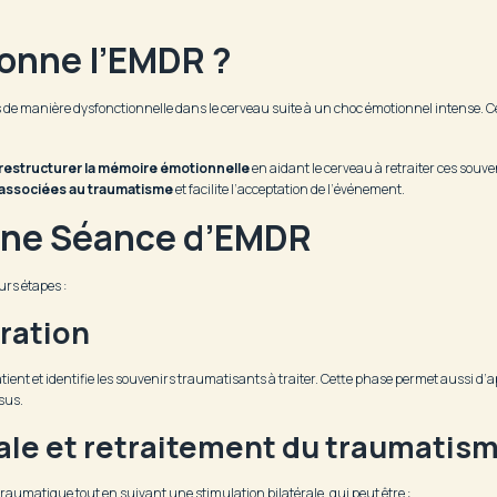
onne l’EMDR ?
de manière dysfonctionnelle dans le cerveau suite à un choc émotionnel intense. Ce
restructurer la mémoire émotionnelle
en aidant le cerveau à retraiter ces sou
 associées au traumatisme
et facilite l’acceptation de l’événement.
une Séance d’EMDR
rs étapes :
aration
patient et identifie les souvenirs traumatisants à traiter. Cette phase permet aussi d
sus.
rale et retraitement du traumatis
traumatique tout en suivant une stimulation bilatérale, qui peut être :