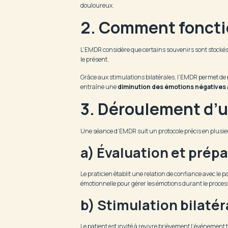
douloureux.
2. Comment foncti
L’EMDR considère que certains souvenirs sont stockés 
le présent.
Grâce aux stimulations bilatérales, l’EMDR permet de
entraîne une
diminution des émotions négatives
3. Déroulement d’
Une séance d’EMDR suit un protocole précis en plusieu
a) Évaluation et prép
Le praticien établit une relation de confiance avec le 
émotionnelle pour gérer les émotions durant le proces
b) Stimulation bilaté
Le patient est invité à revivre brièvement l’événement 