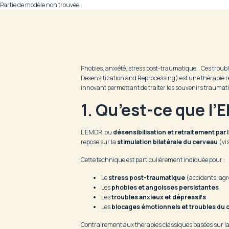
Partie de modèle non trouvée
Phobies, anxiété, stress post-traumatique… Ces troub
Desensitization and Reprocessing) est une thérapie re
innovant permettant de traiter les souvenirs traumati
1. Qu’est-ce que l’
L’EMDR, ou
désensibilisation et retraitement pa
repose sur la
stimulation bilatérale du cerveau
(vis
Cette technique est particulièrement indiquée pour :
Le
stress post-traumatique
(accidents, agr
Les
phobies et angoisses persistantes
Les
troubles anxieux et dépressifs
Les
blocages émotionnels et troubles d
Contrairement aux thérapies classiques basées sur la 