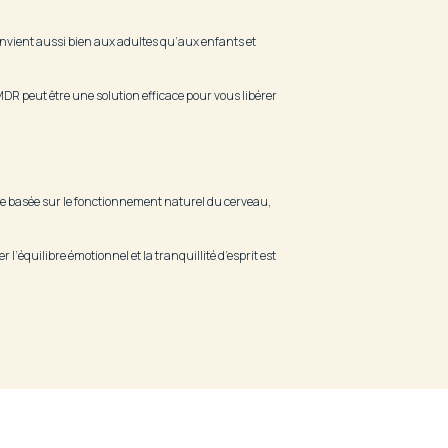
onvient aussi bien aux adultes qu’aux enfants et
DR peut être une solution efficace pour vous libérer
e basée sur le fonctionnement naturel du cerveau,
l’équilibre émotionnel et la tranquillité d’esprit est