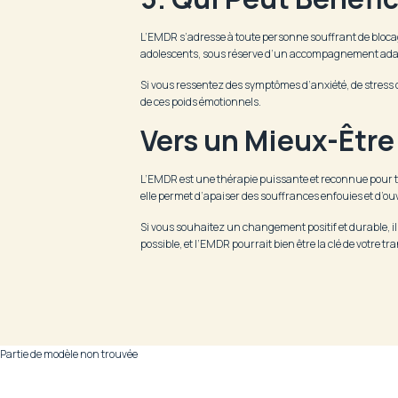
L’EMDR s’adresse à toute personne souffrant de blocag
adolescents, sous réserve d’un accompagnement ada
Si vous ressentez des symptômes d’anxiété, de stress 
de ces poids émotionnels.
Vers un Mieux-Être
L’EMDR est une thérapie puissante et reconnue pour 
elle permet d’apaiser des souffrances enfouies et d’ouvr
Si vous souhaitez un changement positif et durable, il 
possible, et l’EMDR pourrait bien être la clé de votre t
Partie de modèle non trouvée