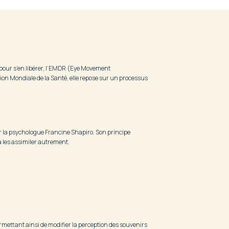
pour s’en libérer, l’EMDR (Eye Movement
ion Mondiale de la Santé, elle repose sur un processus
ar la psychologue Francine Shapiro. Son principe
 à les assimiler autrement.
rmettant ainsi de modifier la perception des souvenirs