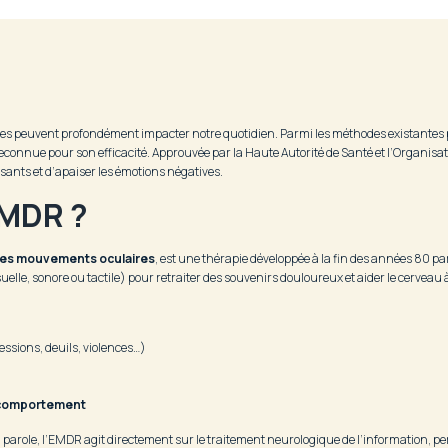
les peuvent profondément impacter notre quotidien. Parmi les méthodes existantes 
connue pour son efficacité. Approuvée par la Haute Autorité de Santé et l’Organisat
sants et d’apaiser les émotions négatives.
EMDR ?
r les mouvements oculaires
, est une thérapie développée à la fin des années 80 p
uelle, sonore ou tactile) pour retraiter des souvenirs douloureux et aider le cerveau
essions, deuils, violences…)
u comportement
parole, l’EMDR agit directement sur le traitement neurologique de l’information, pe