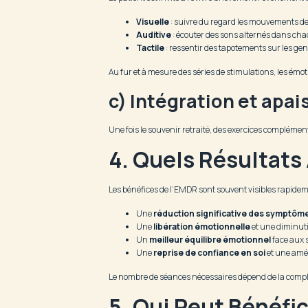
Visuelle
: suivre du regard les mouvements de
Auditive
: écouter des sons alternés dans chaq
Tactile
: ressentir des tapotements sur les gen
Au fur et à mesure des séries de stimulations, les émo
c) Intégration et apa
Une fois le souvenir retraité, des exercices complémen
4. Quels Résultats
Les bénéfices de l’EMDR sont souvent visibles rapidem
Une
réduction significative des symptôme
Une
libération émotionnelle
et une diminut
Un
meilleur équilibre émotionnel
face aux s
Une
reprise de confiance en soi
et une amél
Le nombre de séances nécessaires dépend de la complex
5. Qui Peut Bénéfic