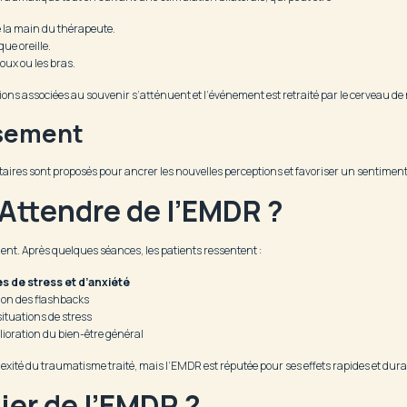
 la main du thérapeute.
ue oreille.
oux ou les bras.
tions associées au souvenir s’atténuent et l’événement est retraité par le cerveau de
isement
taires sont proposés pour ancrer les nouvelles perceptions et favoriser un sentiment
 Attendre de l’EMDR ?
ent. Après quelques séances, les patients ressentent :
s de stress et d’anxiété
ion des flashbacks
ituations de stress
ioration du bien-être général
ité du traumatisme traité, mais l’EMDR est réputée pour ses effets rapides et dura
ier de l’EMDR ?