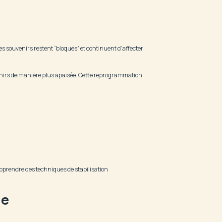
s souvenirs restent “bloqués” et continuent d’affecter
venirs de manière plus apaisée. Cette reprogrammation
’apprendre des techniques de stabilisation
me