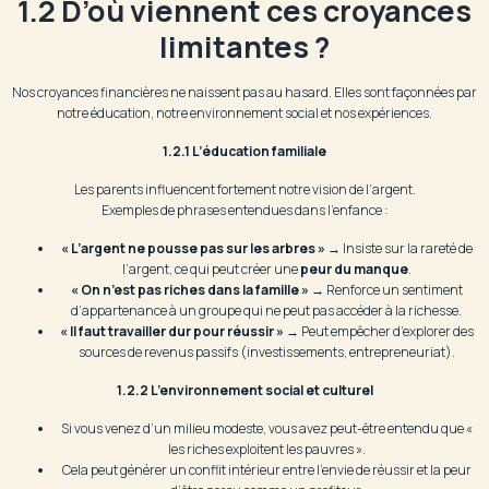
1.2 D’où viennent ces croyances
limitantes ?
Nos croyances financières ne naissent pas au hasard. Elles sont façonnées par
notre éducation, notre environnement social et nos expériences.
1.2.1 L’éducation familiale
Les parents influencent fortement notre vision de l’argent.
Exemples de phrases entendues dans l’enfance :
« L’argent ne pousse pas sur les arbres »
→ Insiste sur la rareté de
l’argent, ce qui peut créer une
peur du manque
.
« On n’est pas riches dans la famille »
→ Renforce un sentiment
d’appartenance à un groupe qui ne peut pas accéder à la richesse.
« Il faut travailler dur pour réussir »
→ Peut empêcher d’explorer des
sources de revenus passifs (investissements, entrepreneuriat).
1.2.2 L’environnement social et culturel
Si vous venez d’un milieu modeste, vous avez peut-être entendu que «
les riches exploitent les pauvres ».
Cela peut générer un conflit intérieur entre l’envie de réussir et la peur