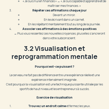
« Je suis nul en finances » → « Je suis capable d’apprendre et de
maîtriser mes finances. »
Répéter ces affirmations chaque jour
Devant un miroir.
En les écrivant dans un carnet.
En les répétant mentalement tout au long de la journée.
Associer ces affirmations à des émotions positives
→ Plus vous ressentez ces nouvelles croyances, plus elles s’ancreront
dans votre subconscient.
3.2 Visualisation et
reprogrammation mentale
Pourquoi est-ce puissant ?
Le cerveau ne fait pas de différence entre une expérience réelle et une
expérience intensément imaginée .
C’est pourquoi la visualisation est une technique puissante utilisée par les
sportifs de haut niveau et les entrepreneurs à succès.
Exercice de visualisation
Trouvez un endroit calme
et fermez les yeux.