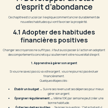
d’esprit d’abondance
Ce chapitre est crucial car il explique comment ancrer durablement de
nouvelles habitudes qui vont favoriser la prospérité.
4.1 Adopter des habitudes
financières positives
Changer ses croyances ne suffit pas , il faut aussi passer à l’action en adoptant
des comportements concrets qui soutiennent votre nouvel état d’esprit.
1. Apprendre à gérer son argent
Si vous ne savez pas où va votre argent , vous ne pourrez pas évoluer
financièrement.
Quelques étapes clés :
Établir un budget
→ Suivre ses revenus et ses dépenses pour mieux
gérer son argent.
Épargner régulièrement
→ Même 10€ par semaine peut créer une
bonne habitude.
Éviter les dettes inutiles
→ Se poser la question : “Cet achat est-il