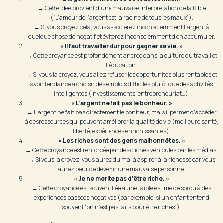
→ Cette idée provient d’une mauvaise interprétation de la Bible
(“L’amour de l’argent est la racine de tous les maux”).
→ Si vous croyez cela, vous associerez inconsciemment l’argent à
quelque chose de négatif et éviterez inconsciemment d’en accumuler.
« Il faut travailler dur pour gagner sa vie. »
→ Cette croyance est profondément ancrée dans la culture du travail et
l’éducation.
→ Si vous la croyez, vous allez refuser les opportunités plus rentables et
avoir tendance à choisir des emplois difficiles plutôt que des activités
intelligentes (investissements, entrepreneuriat…).
« L’argent ne fait pas le bonheur. »
→ L’argent ne fait pas directement le bonheur, mais il permet d’accéder
à desressources qui peuvent améliorer la qualité de vie (meilleure santé,
liberté, expériences enrichissantes).
« Les riches sont des gens malhonnêtes. »
→ Cette croyance est renforcée par des clichés véhiculés par les médias.
→ Si vous la croyez, vous aurez du mal à aspirer à la richesse car vous
aurez peur de devenir une mauvaise personne.
« Je ne mérite pas d’être riche. »
→ Cette croyance est souvent liée à une faible estime de soi ou à des
expériences passées négatives (par exemple, si un enfant entend
souvent “on n’est pas faits pour être riches”).