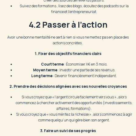
créer des sources de revenus passifs.
Suivez des formations , lisez des blogs , écoutez des podcasts sur la
finance et l’entrepreneuriat.
4.2 Passer à l’action
Avoir une bonne mentalité ne sert à rien si vous ne mettez pas en place des
actions concrètes .
1. Fixer des objectifs financiers clairs
Court terme
: Économiser X€ en 3 mois.
Moyen terme
: Investir une partie de ses revenus.
Long terme
: Devenir financièrement indépendant.
2. Prendre des décisions alignées avec ses nouvelles croyances
Si vous croyez que « l’argent circule facilement vers vous » , alors
commencez à chercher activement des opportunités (investissements,
affaires, formations).
Si vous croyez que « vous méritez la richesse » , alors commencez à agir
comme quelqu’un qui gère bien son argent.
3. Faire un suivi de ses progrès