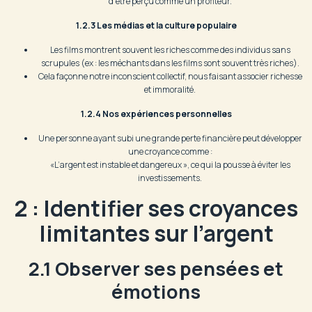
d’être perçu comme un profiteur.
1.2.3 Les médias et la culture populaire
Les films montrent souvent les riches comme des individus sans
scrupules (ex : les méchants dans les films sont souvent très riches).
Cela façonne notre inconscient collectif, nous faisant associer richesse
et immoralité.
1.2.4 Nos expériences personnelles
Une personne ayant subi une grande perte financière peut développer
une croyance comme :
«L’argent est instable et dangereux », ce qui la pousse à éviter les
investissements.
2 : Identifier ses croyances
limitantes sur l’argent
2.1 Observer ses pensées et
émotions