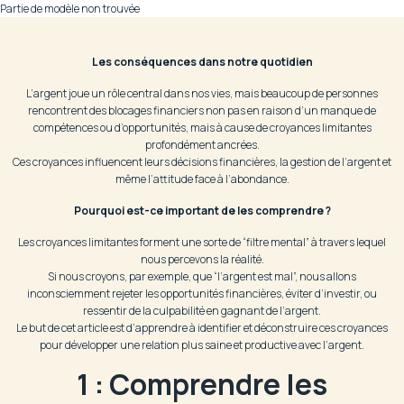
Partie de modèle non trouvée
Les conséquences dans notre quotidien
L’argent joue un rôle central dans nos vies, mais beaucoup de personnes
rencontrent des blocages financiers non pas en raison d’un manque de
compétences ou d’opportunités, mais à cause de croyances limitantes
profondément ancrées.
Ces croyances influencent leurs décisions financières, la gestion de l’argent et
même l’attitude face à l’abondance.
Pourquoi est-ce important de les comprendre ?
Les croyances limitantes forment une sorte de “filtre mental” à travers lequel
nous percevons la réalité.
Si nous croyons, par exemple, que “l’argent est mal”, nous allons
inconsciemment rejeter les opportunités financières, éviter d’investir, ou
ressentir de la culpabilité en gagnant de l’argent.
Le but de cet article est d’apprendre à identifier et déconstruire ces croyances
pour développer une relation plus saine et productive avec l’argent.
1 : Comprendre les