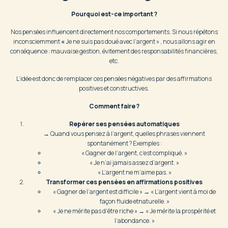
Pourquoi est-ce important ?
Nos pensées influencent directement nos comportements. Si nous répétons
inconsciemment
«
Je ne suis pas doué avec l’argent » , nous allons agir en
conséquence : mauvaise gestion, évitement des responsabilités financières,
etc.
L’idée est donc de remplacer ces pensées négatives par des affirmations
positives et constructives.
Comment faire ?
Repérer ses pensées automatiques
→ Quand vous pensez à l’argent, quelles phrases viennent
spontanément ? Exemples :
« Gagner de l’argent, c’est compliqué. »
« Je n’ai jamais assez d’argent. »
« L’argent ne m’aime pas. »
Transformer ces pensées en affirmations positives
« Gagner de l’argent est difficile » → « L’argent vient à moi de
façon fluide etnaturelle. »
« Je ne mérite pas d’être riche » → « Je mérite la prospérité et
l’abondance. »