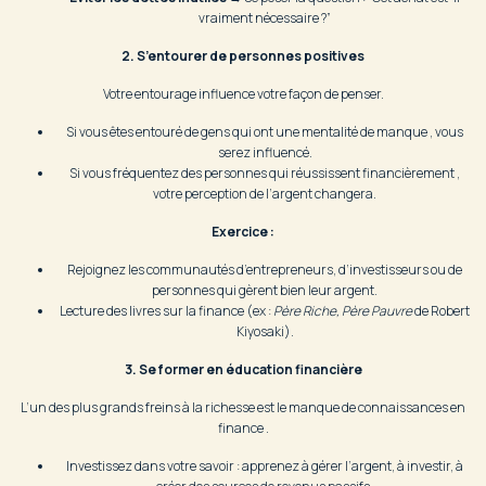
vraiment nécessaire ?”
2. S’entourer de personnes positives
Votre entourage influence votre façon de penser.
Si vous êtes entouré de gens qui ont une mentalité de manque , vous
serez influencé.
Si vous fréquentez des personnes qui réussissent financièrement ,
votre perception de l’argent changera.
Exercice :
Rejoignez les communautés d’entrepreneurs, d’investisseurs ou de
personnes qui gèrent bien leur argent.
Lecture des livres sur la finance (ex :
Père Riche, Père Pauvre
de Robert
Kiyosaki).
3. Se former en éducation financière
L’un des plus grands freins à la richesse est le manque de connaissances en
finance .
Investissez dans votre savoir : apprenez à gérer l’argent, à investir, à