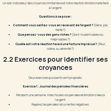
Un bon indicateur des croyances limitantes est notre réaction émotionnelle face
à l’argent.
Questions à se poser :
Comment vous sentez-vous en recevant de l’argent ?
(Gêne, joie,
fierté ?)
Que pensez-vous des gens riches ?
(Sont-ils admirables ou
méprisables ?)
Quelle est votre réaction face à une facture imprévue ?
(Peur,
colère, ou sérénité ?)
2.2 Exercices pour identifier ses
croyances
Deux exercices puissants sont proposés :
Exercice 1 : Journal des pensées financières
Pendant une semaine, notez toutes vos pensées et émotions liées à
l’argent.
Repérez les pensées récurrentes négatives.