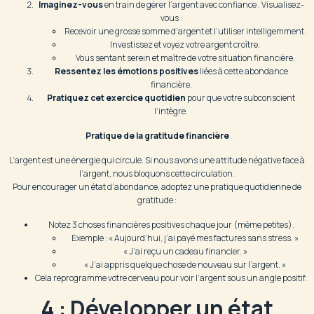
Imaginez-vous
en train de gérer l’argent avec confiance . Visualisez-
vous :
Recevoir une grosse somme d’argent et l’utiliser intelligemment.
Investissez et voyez votre argent croître.
Vous sentant serein et maître de votre situation financière.
Ressentez les émotions positives
liées à cette abondance
financière.
Pratiquez cet exercice quotidien
pour que votre subconscient
l’intègre.
Pratique de la gratitude financière
L’argent est une énergie qui circule. Si nous avons une attitude négative face à
l’argent, nous bloquons cette circulation.
Pour encourager un état d’abondance, adoptez une pratique quotidienne de
gratitude :
Notez 3 choses financières positives chaque jour (même petites).
Exemple : « Aujourd’hui, j’ai payé mes factures sans stress. »
« J’ai reçu un cadeau financier. »
« J’ai appris quelque chose de nouveau sur l’argent. »
Cela reprogramme votre cerveau pour voir l’argent sous un angle positif.
4 : Développer un état