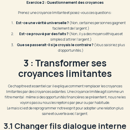
Exercice 2 : Questionnement des croyances
Prenez une croyance limitante et posez-vous ces questions :
Est-ce une vérité universelle ?
(Non, certaines personnes gagnent
facilement de l’argent.)
Est-ce prouvé par des faits ?
(Non, il y a des moyens éthiques et
simples d’attirer l’argent.)
Que se passerait-il si je croyais le contraire ?
(Vous saisiriez plus
d’opportunités.)
3 : Transformer ses
croyances limitantes
Ce chapitre est essentiel car il explique comment remplacer les croyances
limitantes par des croyances aidantes. Une croyance limitée agit comme un
filtre mental : même si des opportunités financières se présentent, nous ne les
voyons pas ou nous les rejetons par peur ou par habitude.
Le mais ici est de reprogrammer notre esprit pour adopter une relation plus
saine et ouverte avec l’argent.
3.1 Changer fils dialogue interne