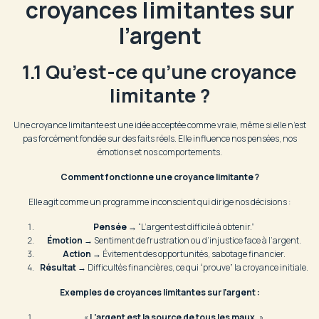
croyances limitantes sur
l’argent
1.1 Qu’est-ce qu’une croyance
limitante ?
Une croyance limitante est une idée acceptée comme vraie, même si elle n’est
pas forcément fondée sur des faits réels. Elle influence nos pensées, nos
émotions et nos comportements.
Comment fonctionne une croyance limitante ?
Elle agit comme un programme inconscient qui dirige nos décisions :
Pensée
→ “L’argent est difficile à obtenir.”
Émotion
→ Sentiment de frustration ou d’injustice face à l’argent.
Action
→ Évitement des opportunités, sabotage financier.
Résultat
→ Difficultés financières, ce qui “prouve” la croyance initiale.
Exemples de croyances limitantes sur l’argent :
«
L’argent est la source de tous les maux.
»