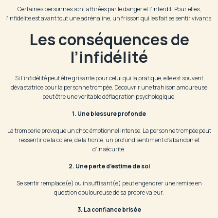
Certaines personnes sont attirées par le danger et l’interdit. Pour elles,
l’infidélité est avant tout une adrénaline, un frisson qui les fait se sentir vivants.
Les conséquences de
l’infidélité
Si l’infidélité peut être grisante pour celui qui la pratique, elle est souvent
dévastatrice pour la personne trompée. Découvrir une trahison amoureuse
peut être une véritable déflagration psychologique.
1. Une blessure profonde
La tromperie provoque un choc émotionnel intense. La personne trompée peut
ressentir de la colère, de la honte, un profond sentiment d’abandon et
d’insécurité.
2. Une perte d’estime de soi
Se sentir remplacé(e) ou insuffisant(e) peut engendrer une remise en
question douloureuse de sa propre valeur.
3. La confiance brisée