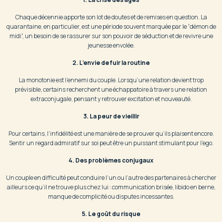
Chaque décennie apporte son lot de doutes et de remises en question. La
quarantaine, en particulier, est une période souvent marquée par le “démon de
midi”, un besoin de se rassurer sur son pouvoir de séduction et de revivre une
jeunesse envolée.
2. L’envie de fuir la routine
La monotonie est l’ennemi du couple. Lorsqu’une relation devient trop
prévisible, certains recherchent une échappatoire à travers une relation
extraconjugale, pensant y retrouver excitation et nouveauté.
3. La peur de vieillir
Pour certains, l’infidélité est une manière de se prouver qu’ils plaisent encore.
Sentir un regard admiratif sur soi peut être un puissant stimulant pour l’ego.
4. Des problèmes conjugaux
Un couple en difficulté peut conduire l’un ou l’autre des partenaires à chercher
ailleurs ce qu’il ne trouve plus chez lui : communication brisée, libido en berne,
manque de complicité ou disputes incessantes.
5. Le goût du risque