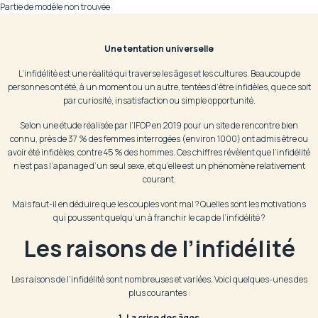
Partie de modèle non trouvée
Une tentation universelle
L’infidélité est une réalité qui traverse les âges et les cultures. Beaucoup de
personnes ont été, à un moment ou un autre, tentées d’être infidèles, que ce soit
par curiosité, insatisfaction ou simple opportunité.
Selon une étude réalisée par l’IFOP en 2019 pour un site de rencontre bien
connu, près de 37 % des femmes interrogées (environ 1000) ont admis être ou
avoir été infidèles, contre 45 % des hommes. Ces chiffres révèlent que l’infidélité
n’est pas l’apanage d’un seul sexe, et qu’elle est un phénomène relativement
courant.
Mais faut-il en déduire que les couples vont mal ? Quelles sont les motivations
qui poussent quelqu’un à franchir le cap de l’infidélité ?
Les raisons de l’infidélité
Les raisons de l’infidélité sont nombreuses et variées. Voici quelques-unes des
plus courantes :
1. La crise des âges