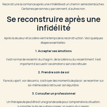
Reconstruire la confiance après une infidélité est un chemin semé d’embûches.
Certaines personnes y parviennent, d’autres non.
Se reconstruire après une
infidélité
Après la douleur et la colère vient le temps de la reconstruction. Voici quelques
étapes essentielles :
1. Accepter ses émotions
Il est normal de ressentir du chagrin, de la colère ou du ressentiment. Il est
important d’accueillir ces émotions sans les refouler.
2. Prendre soin de soi
Faire du sport, voir des amis, s’octroyer des moments de plaisir, se recentrer sur
soi-même aide à retrouver son équilibre.
3. Consulter un professionnel
Un thérapeute peut être d’une grande aide pour comprendre la situation,
surmonter la douleur et envisager un avenir plus serein.